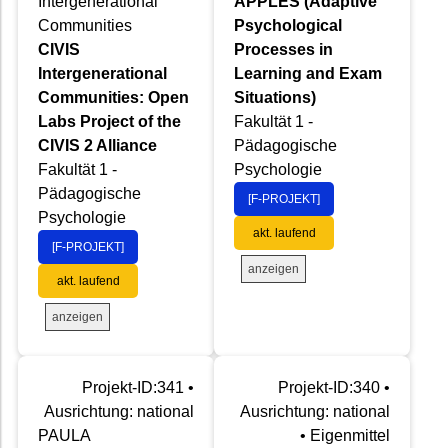
Intergenerational
APPLES (Adaptive
Communities
Psychological
CIVIS
Processes in
Intergenerational
Learning and Exam
Communities: Open
Situations)
Labs Project of the
Fakultät 1 -
CIVIS 2 Alliance
Pädagogische
Fakultät 1 -
Psychologie
Pädagogische
[F-PROJEKT]
Psychologie
akt. laufend
[F-PROJEKT]
anzeigen
akt. laufend
anzeigen
Projekt-ID:341 •
Projekt-ID:340 •
Ausrichtung: national
Ausrichtung: national
PAULA
• Eigenmittel