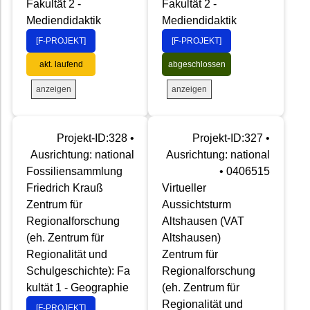
Fakultät 2 -
Fakultät 2 -
Mediendidaktik
Mediendidaktik
[F-PROJEKT]
[F-PROJEKT]
akt. laufend
abgeschlossen
anzeigen
anzeigen
Projekt-ID:328 •
Projekt-ID:327 •
Ausrichtung: national
Ausrichtung: national
Fossiliensammlung
• 0406515
Friedrich Krauß
Virtueller
Zentrum für
Aussichtsturm
Regionalforschung
Altshausen (VAT
(eh. Zentrum für
Altshausen)
Regionalität und
Zentrum für
Schulgeschichte): Fa
Regionalforschung
kultät 1 - Geographie
(eh. Zentrum für
Regionalität und
[F-PROJEKT]