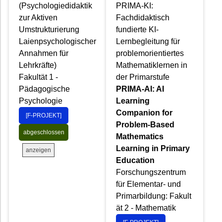
(Psychologiedidaktik
PRIMA-KI:
zur Aktiven
Fachdidaktisch
Umstrukturierung
fundierte KI-
Laienpsychologischer
Lernbegleitung für
Annahmen für
problemorientiertes
Lehrkräfte)
Mathematiklernen in
Fakultät 1 -
der Primarstufe
Pädagogische
PRIMA-AI: AI
Psychologie
Learning
Companion for
[F-PROJEKT]
Problem-Based
abgeschlossen
Mathematics
Learning in Primary
anzeigen
Education
Forschungszentrum
für Elementar- und
Primarbildung: Fakult
ät 2 - Mathematik