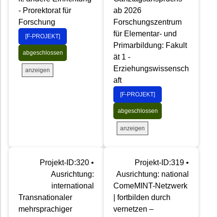
- Prorektorat für
ab 2026
Forschung
Forschungszentrum
für Elementar- und
[F-PROJEKT]
Primarbildung: Fakult
abgeschlossen
ät 1 -
Erziehungswissensch
anzeigen
aft
[F-PROJEKT]
abgeschlossen
anzeigen
Projekt-ID:320 •
Projekt-ID:319 •
Ausrichtung:
Ausrichtung: national
international
ComeMINT-Netzwerk
Transnationaler
| fortbilden durch
mehrsprachiger
vernetzen –