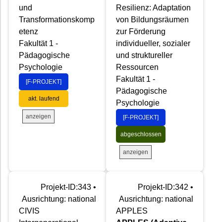
und
Resilienz: Adaptation
Transformationskomp
von Bildungsräumen
etenz
zur Förderung
Fakultät 1 -
individueller, sozialer
Pädagogische
und struktureller
Psychologie
Ressourcen
Fakultät 1 -
[F-PROJEKT]
Pädagogische
akt. laufend
Psychologie
anzeigen
[F-PROJEKT]
abgeschlossen
anzeigen
Projekt-ID:343 •
Projekt-ID:342 •
Ausrichtung: national
Ausrichtung: national
CIVIS
APPLES