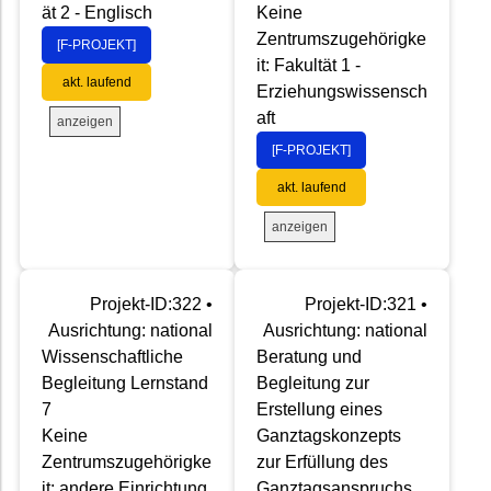
ät 2 - Englisch
Keine
Zentrumszugehörigke
[F-PROJEKT]
it: Fakultät 1 -
akt. laufend
Erziehungswissensch
aft
anzeigen
[F-PROJEKT]
akt. laufend
anzeigen
Projekt-ID:322 •
Projekt-ID:321 •
Ausrichtung: national
Ausrichtung: national
Wissenschaftliche
Beratung und
Begleitung Lernstand
Begleitung zur
7
Erstellung eines
Keine
Ganztagskonzepts
Zentrumszugehörigke
zur Erfüllung des
it: andere Einrichtung
Ganztagsanspruchs