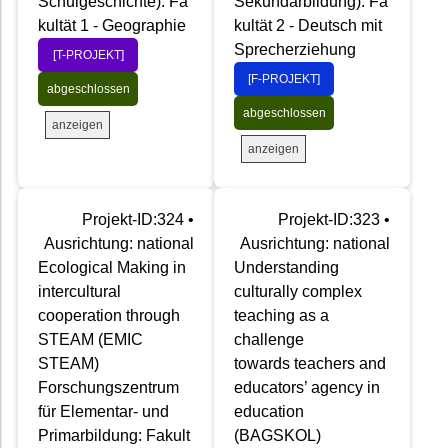
Schulgeschichte): Fa
Sekundarbildung): Fa
kultät 1 - Geographie
kultät 2 - Deutsch mit
Sprecherziehung
[T-PROJEKT]
[F-PROJEKT]
abgeschlossen
abgeschlossen
anzeigen
anzeigen
Projekt-ID:324 •
Projekt-ID:323 •
Ausrichtung: national
Ausrichtung: national
Ecological Making in
Understanding
intercultural
culturally complex
cooperation through
teaching as a
STEAM (EMIC
challenge
STEAM)
towards teachers and
Forschungszentrum
educators’ agency in
für Elementar- und
education
Primarbildung: Fakult
(BAGSKOL)