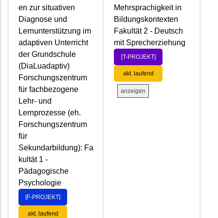
en zur situativen
Mehrsprachigkeit in
Diagnose und
Bildungskontexten
Lernunterstützung im
Fakultät 2 - Deutsch
adaptiven Unterricht
mit Sprecherziehung
der Grundschule
[T-PROJEKT]
(DiaLuadaptiv)
akt. laufend
Forschungszentrum
für fachbezogene
anzeigen
Lehr- und
Lernprozesse (eh.
Forschungszentrum
für
Sekundarbildung): Fa
kultät 1 -
Pädagogische
Psychologie
[F-PROJEKT]
akt. laufend