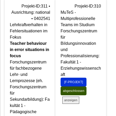
Projekt-ID:311 •
Projekt-ID:310
Ausrichtung: national
MuTeS -
• 0402541
Multiprofessionelle
Lehrkraftverhalten in
Teams im Studium
Fehlersituationen im
Forschungszentrum
Fokus
für
Teacher behaviour
Bildungsinnovation
in error situations in
und
focus
Professionalisierung:
Forschungszentrum
Fakultät 1 -
für fachbezogene
Erziehungswissensch
Lehr- und
aft
Lernprozesse (eh.
[F-PROJEKT]
Forschungszentrum
abgeschlossen
für
Sekundarbildung): Fa
anzeigen
kultät 1 -
Pädagogische