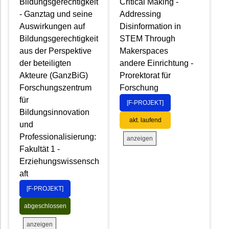
Bildungsgerechtigkeit
Critical Making -
- Ganztag und seine
Addressing
Auswirkungen auf
Disinformation in
Bildungsgerechtigkeit
STEM Through
aus der Perspektive
Makerspaces
der beteiligten
andere Einrichtung -
Akteure (GanzBiG)
Prorektorat für
Forschungszentrum
Forschung
für
[F-PROJEKT]
Bildungsinnovation
akt. laufend
und
Professionalisierung:
anzeigen
Fakultät 1 -
Erziehungswissensch
aft
[F-PROJEKT]
abgeschlossen
anzeigen