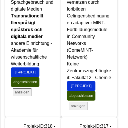
Sprachgebrauch und
vernetzen durch
digitale Medien
fortbilden
Transnationellt
Gelingensbedingung
flerspråkigt
en adaptiver MINT-
språkbruk och
Fortbildungsmodule
digitala medier
in Community
andere Einrichtung -
Networks
Akademie für
(ComeMINT-
wissenschaftliche
Netzwerk)
Weiterbildung
Keine
Zentrumszugehörigke
[F-PROJEKT]
it: Fakultät 2 - Chemie
abgeschlossen
[F-PROJEKT]
anzeigen
abgeschlossen
anzeigen
Projekt-ID:318 •
Projekt-ID:317 •