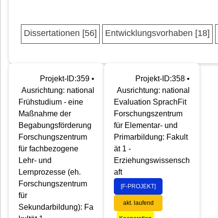
Dissertationen [56]
Entwicklungsvorhaben [18]
Projekt-ID:359 •
Projekt-ID:358 •
Ausrichtung: national
Ausrichtung: national
Frühstudium - eine
Evaluation SprachFit
Maßnahme der
Forschungszentrum
Begabungsförderung
für Elementar- und
Forschungszentrum
Primarbildung: Fakult
für fachbezogene
ät 1 -
Lehr- und
Erziehungswissensch
Lernprozesse (eh.
aft
Forschungszentrum
[F-PROJEKT]
für
akt. laufend
Sekundarbildung): Fa