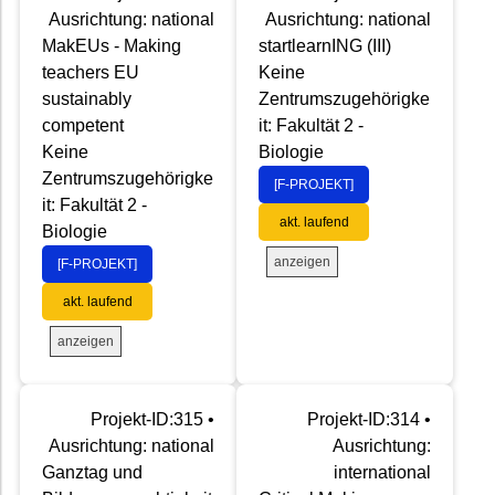
Ausrichtung: national
Ausrichtung: national
MakEUs - Making
startlearnING (III)
teachers EU
Keine
sustainably
Zentrumszugehörigke
competent
it: Fakultät 2 -
Keine
Biologie
Zentrumszugehörigke
[F-PROJEKT]
it: Fakultät 2 -
akt. laufend
Biologie
anzeigen
[F-PROJEKT]
akt. laufend
anzeigen
Projekt-ID:315 •
Projekt-ID:314 •
Ausrichtung: national
Ausrichtung:
Ganztag und
international