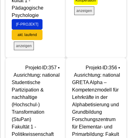
kultät 1 -
Kooperation
Pädagogische
anzeigen
Psychologie
[F-PROJEKT]
akt. laufend
anzeigen
Projekt-ID:357 •
Projekt-ID:356 •
Ausrichtung: national
Ausrichtung: national
Studentische
GRETA Alpha –
Partizipation &
Kompetenzmodell für
nachhaltige
Lehrkräfte in der
(Hochschul-)
Alphabetisierung und
Transformation
Grundbildung
(StuPan)
Forschungszentrum
Fakultät 1 -
für Elementar- und
Politikwissenschaft
Primarbildung: Fakult