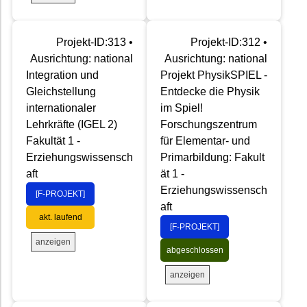
Projekt-ID:313 •
Projekt-ID:312 •
Ausrichtung: national
Ausrichtung: national
Integration und
Projekt PhysikSPIEL -
Gleichstellung
Entdecke die Physik
internationaler
im Spiel!
Lehrkräfte (IGEL 2)
Forschungszentrum
Fakultät 1 -
für Elementar- und
Erziehungswissensch
Primarbildung: Fakult
aft
ät 1 -
Erziehungswissensch
[F-PROJEKT]
aft
akt. laufend
[F-PROJEKT]
anzeigen
abgeschlossen
anzeigen