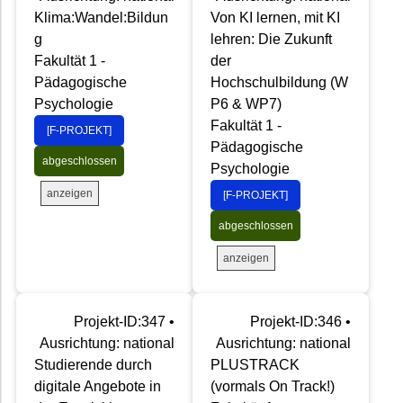
Klima:Wandel:Bildun
Von KI lernen, mit KI
g
lehren: Die Zukunft
Fakultät 1 -
der
Pädagogische
Hochschulbildung (W
Psychologie
P6 & WP7)
Fakultät 1 -
[F-PROJEKT]
Pädagogische
abgeschlossen
Psychologie
anzeigen
[F-PROJEKT]
abgeschlossen
anzeigen
Projekt-ID:347 •
Projekt-ID:346 •
Ausrichtung: national
Ausrichtung: national
Studierende durch
PLUSTRACK
digitale Angebote in
(vormals On Track!)