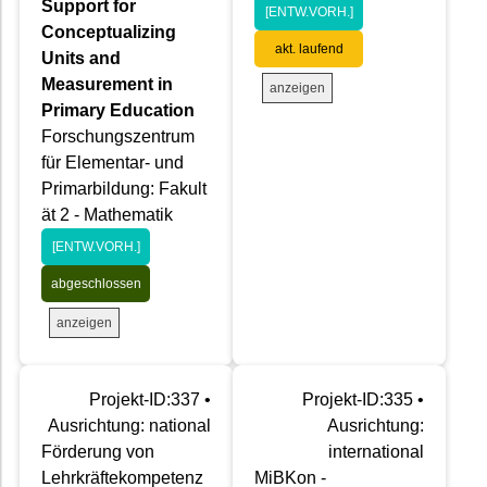
Support for
[ENTW.VORH.]
Conceptualizing
akt. laufend
Units and
Measurement in
anzeigen
Primary Education
Forschungszentrum
für Elementar- und
Primarbildung: Fakult
ät 2 - Mathematik
[ENTW.VORH.]
abgeschlossen
anzeigen
Projekt-ID:337 •
Projekt-ID:335 •
Ausrichtung: national
Ausrichtung:
Förderung von
international
Lehrkräftekompetenz
MiBKon -