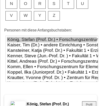
N
O
R
S
T
U
V
W
Y
Z
Personen mit diese Anfangsbuchstaben:
König, Stefan (Prof. Dr.)
Profil