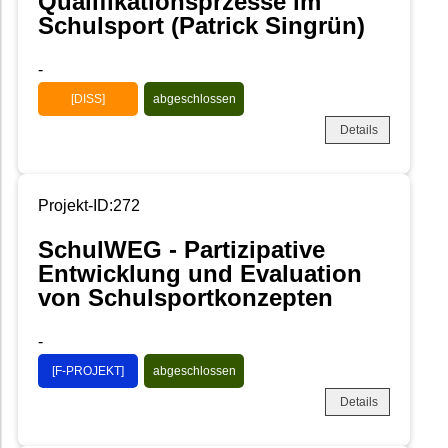
Qualifikationsprzesse im
Schulsport (Patrick Singrün)
-
[DISS]
abgeschlossen
Details
Projekt-ID:272
SchulWEG - Partizipative
Entwicklung und Evaluation
von Schulsportkonzepten
-
[F-PROJEKT]
abgeschlossen
Details