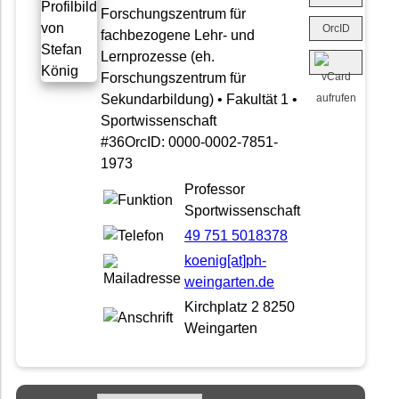
Forschungszentrum für
OrcID
fachbezogene Lehr- und
Lernprozesse (eh.
Forschungszentrum für
Sekundarbildung) • Fakultät 1 •
Sportwissenschaft
#36OrcID: 0000-0002-7851-
1973
Professor
Sportwissenschaft
49 751 5018378
koenig[at]ph-
weingarten.de
Kirchplatz 2 8250
Weingarten