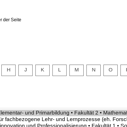
H
J
K
L
M
N
O