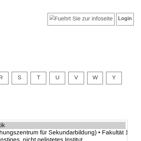
Login
R
S
T
U
V
W
Y