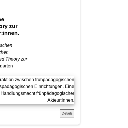
ne
ory zur
:innen.
ischen
chen
ed Theory zur
garten
Details