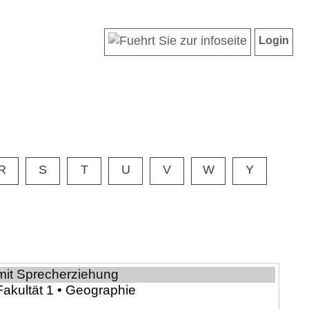
Login
R
S
T
U
V
W
Y