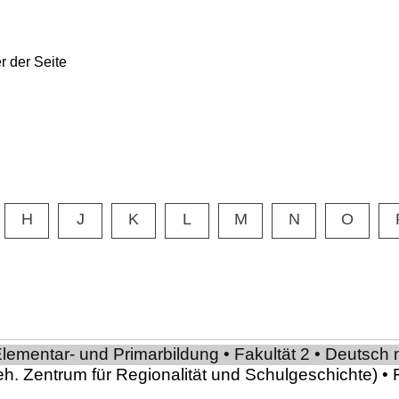
H
J
K
L
M
N
O