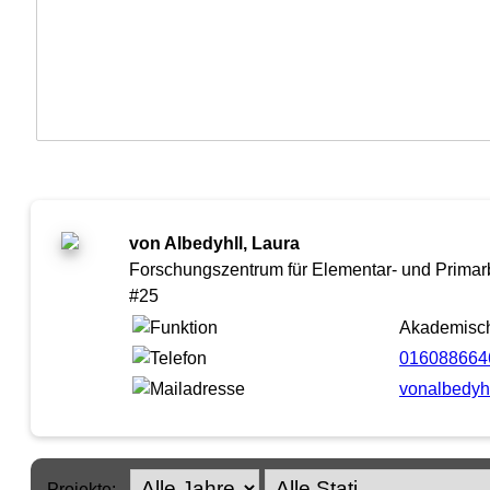
von Albedyhll, Laura
Forschungszentrum für Elementar- und Primarb
#25
Akademische
016088664
vonalbedyhl
Projekte: