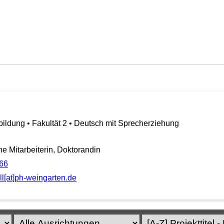
ildung • Fakultät 2 • Deutsch mit Sprecherziehung
 Mitarbeiterin, Doktorandin
66
l[at]ph-weingarten.de