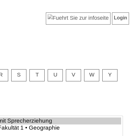
Login
R
S
T
U
V
W
Y