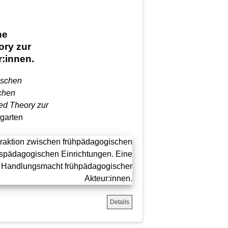
ne
ory zur
:innen.
ischen
chen
ed Theory zur
garten
Details