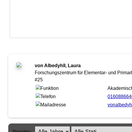
von Albedyhll, Laura
Forschungszentrum für Elementar- und Primarb
#25
Akademische
016088664
vonalbedyhl
Projekte: