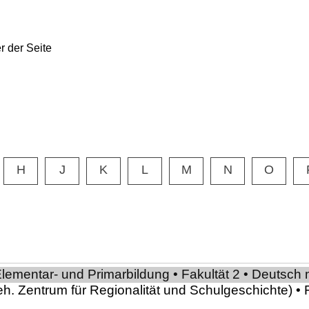
H
J
K
L
M
N
O