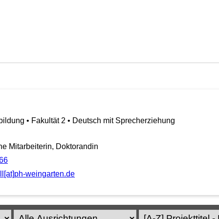
ildung • Fakultät 2 • Deutsch mit Sprecherziehung
 Mitarbeiterin, Doktorandin
66
l[at]ph-weingarten.de