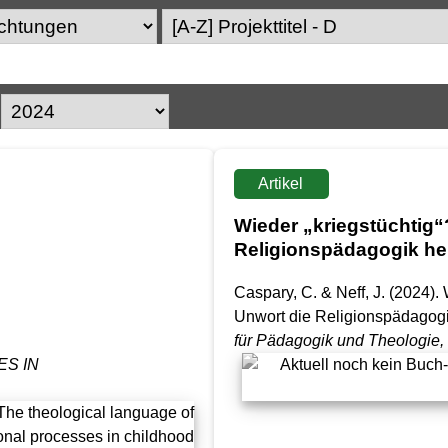
Artikel
Wieder „kriegstüchtig“
Religionspädagogik he
Caspary, C. & Neff, J. (2024).
Unwort die Religionspädagogi
für Pädagogik und Theologie
,
ES IN