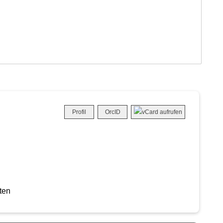
Profil
OrcID
ten