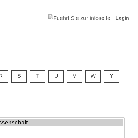
Login
R
S
T
U
V
W
Y