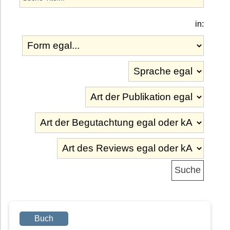
in:
Buch