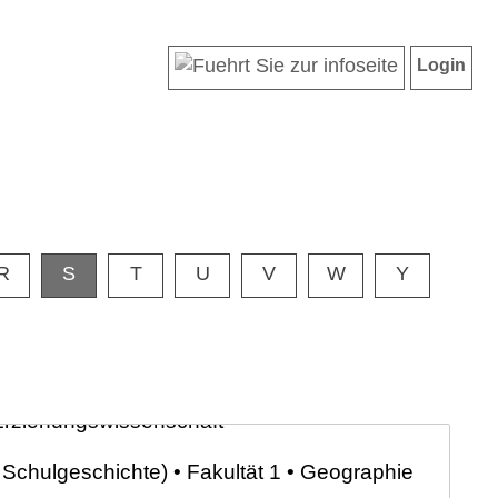
Login
R
S
T
U
V
W
Y