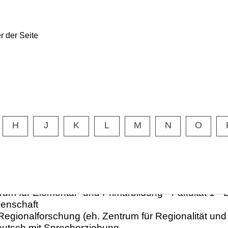
H
J
K
L
M
N
O