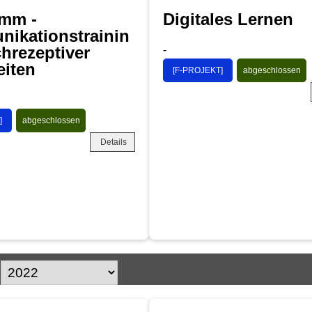
mm -
Digitales Lernen
ikationstrainin
hrezeptiver
-
eiten
[F-PROJEKT]
abgeschlossen
]
abgeschlossen
Details