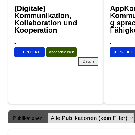
(Digitale)
AppKo
Kommunikation,
Kommun
Kollaboration und
g sprac
Kooperation
Fähigk
-
-
[F-PROJEKT]
abgeschlossen
[F-PROJEKT
Details
Publikationen: