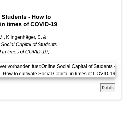
f Students - How to
l in times of COVID-19
., Klingenhäger, S. &
 Social Capital of Students -
al in times of COVID-19
,
Details