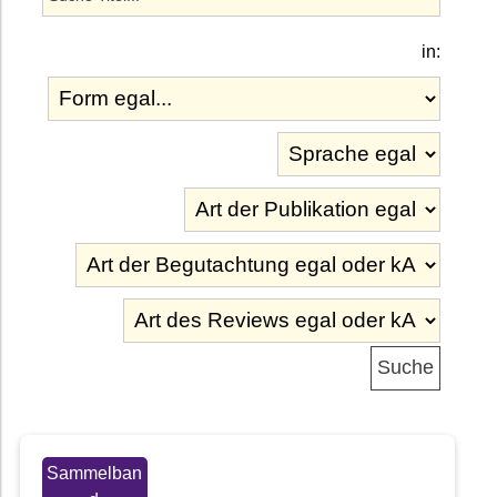
in:
Sammelban