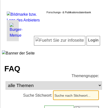
Forschungs- & Publikationsdatenbank
INFORMATIONEN | SUCHEN
LOGIN
Willkommen
Registrieren
Login
Projektübersicht
Login
Forschende
Suche in Projekten
Suche in Publikationen
FAQ
FAQ
Themengruppe:
Impressum
Datenschutz
Barrierefreiheit
Suche Stichwort: