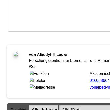
von Albedyhll, Laura
Forschungszentrum für Elementar- und Primarb
#25
Akademische
016088664
vonalbedyhl
Projekte: