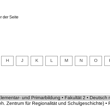
H
J
K
L
M
N
O