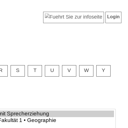
Login
R
S
T
U
V
W
Y