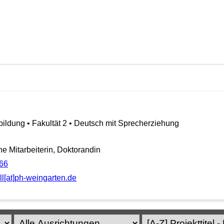
ildung • Fakultät 2 • Deutsch mit Sprecherziehung
 Mitarbeiterin, Doktorandin
66
l[at]ph-weingarten.de