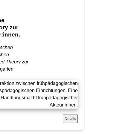
ne
ory zur
:innen.
ischen
chen
ed Theory zur
garten
Details