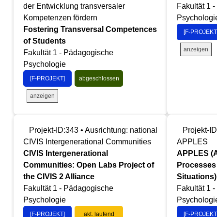
der Entwicklung transversaler
Fakultät 1 
Kompetenzen fördern
Psychologi
Fostering Transversal Competences
[F-PROJEKT
of Students
anzeigen
Fakultät 1 - Pädagogische
Psychologie
[F-PROJEKT]
abgeschlossen
anzeigen
Projekt-ID:343 • Ausrichtung: national
Projekt-ID
CIVIS Intergenerational Communities
APPLES
CIVIS Intergenerational
APPLES (A
Communities: Open Labs Project of
Processes
the CIVIS 2 Alliance
Situations)
Fakultät 1 - Pädagogische
Fakultät 1 
Psychologie
Psychologi
[F-PROJEKT]
akt. laufend
[F-PROJEKT