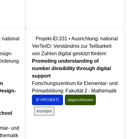
: national
Projekt-ID:331 • Ausrichtung: national
m
VerTeilD: Verständnis zur Teilbarkeit
esign-
von Zahlen digital gestützt fördern
örderung
Promoting understanding of
number divisibility through digital
support
in
Forschungszentrum für Elementar- und
Design-
Primarbildung: Fakultät 2 - Mathematik
[F-PROJEKT]
abgeschlossen
anzeigen
chool
ntar- und
athematik