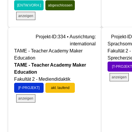
[ENTW.VORH.]
abgeschlossen
anzeigen
Projekt-ID:334 • Ausrichtung:
Projekt-ID
international
Sprachsom
TAME - Teacher Academy Maker
Fakultät 2 
Education
Sprecherzi
TAME - Teacher Academy Maker
[T-PROJEKT
Education
anzeigen
Fakultät 2 - Mediendidaktik
[F-PROJEKT]
akt. laufend
anzeigen