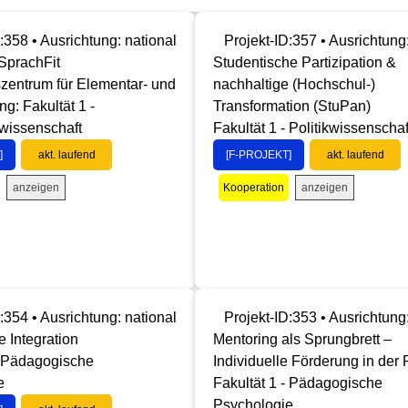
:358 • Ausrichtung: national
Projekt-ID:357 • Ausrichtung
SprachFit
Studentische Partizipation &
zentrum für Elementar- und
nachhaltige (Hochschul-)
ng: Fakultät 1 -
Transformation (StuPan)
wissenschaft
Fakultät 1 - Politikwissenschaf
]
akt. laufend
[F-PROJEKT]
akt. laufend
anzeigen
anzeigen
Kooperation
:354 • Ausrichtung: national
Projekt-ID:353 • Ausrichtung
 Integration
Mentoring als Sprungbrett –
- Pädagogische
Individuelle Förderung in der 
e
Fakultät 1 - Pädagogische
Psychologie