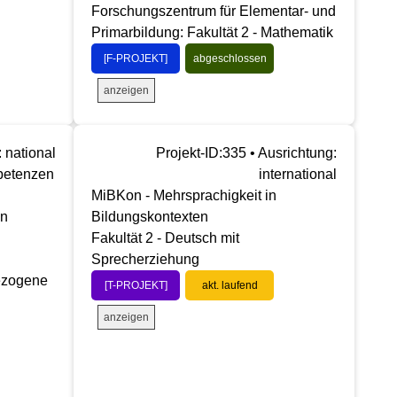
Forschungszentrum für Elementar- und
Primarbildung: Fakultät 2 - Mathematik
[F-PROJEKT]
abgeschlossen
anzeigen
: national
Projekt-ID:335 • Ausrichtung:
petenzen
international
MiBKon - Mehrsprachigkeit in
en
Bildungskontexten
Fakultät 2 - Deutsch mit
Sprecherziehung
ezogene
[T-PROJEKT]
akt. laufend
anzeigen