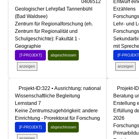
0406512
Entwurf eine
Geologischer Lehrpfad Tannenbühl
Erzählens
(Bad Waldsee)
Forschungs
Zentrum für Regionalforschung (eh.
Lehr- und L
Zentrum für Regionalität und
Forschungs
Schulgeschichte): Fakultät 1 -
Sekundarbil
Geographie
mit Sprech
[T-PROJEKT]
abgeschlossen
[F-PROJEKT
anzeigen
anzeigen
Projekt-ID:322 • Ausrichtung: national
Projekt-ID
Wissenschaftliche Begleitung
Beratung un
Lernstand 7
Erstellung 
Keine Zentrumszugehörigkeit: andere
Erfüllung 
Einrichtung - Prorektorat für Forschung
2026
Forschungs
[F-PROJEKT]
abgeschlossen
Primarbildu
anzeigen