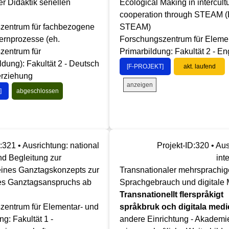
r Didaktik seriellen
Ecological Making in intercult
cooperation through STEAM 
zentrum für fachbezogene
STEAM)
ernprozesse (eh.
Forschungszentrum für Eleme
zentrum für
Primarbildung: Fakultät 2 - En
dung): Fakultät 2 - Deutsch
[F-PROJEKT]
akt. laufend
erziehung
anzeigen
]
abgeschlossen
:321 • Ausrichtung: national
Projekt-ID:320 • Aus
d Begleitung zur
int
eines Ganztagskonzepts zur
Transnationaler mehrsprachig
des Ganztagsanspruchs ab
Sprachgebrauch und digitale
Transnationellt flerspråkigt
zentrum für Elementar- und
språkbruk och digitala medi
ng: Fakultät 1 -
andere Einrichtung - Akademie