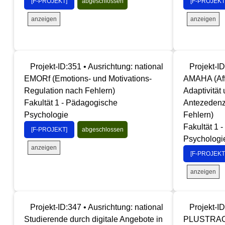
[F-PROJEKT]
abgeschlossen
[F-PROJEKT
anzeigen
anzeigen
Projekt-ID:351 • Ausrichtung: national
Projekt-ID
EMORf (Emotions- und Motivations-
AMAHA (Affe
Regulation nach Fehlern)
Adaptivität
Fakultät 1 - Pädagogische
Antezedenz
Psychologie
Fehlern)
Fakultät 1 
[F-PROJEKT]
abgeschlossen
Psychologi
anzeigen
[F-PROJEKT
anzeigen
Projekt-ID:347 • Ausrichtung: national
Projekt-ID
Studierende durch digitale Angebote in
PLUSTRACK