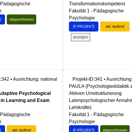
- Pädagogische
Transformationskompetenz
e
Fakultät 1 - Pädagogische
Psychologie
]
abgeschlossen
[F-PROJEKT]
akt. laufend
anzeigen
:342 • Ausrichtung: national
Projekt-ID:341 • Ausrichtung
PAULA (Psychologiedidaktik 
daptive Psychological
Aktiven Umstrukturierung
 in Learning and Exam
Laienpsychologischer Annahm
Lehrkräfte)
- Pädagogische
Fakultät 1 - Pädagogische
e
Psychologie
]
akt. laufend
[F-PROJEKT]
abgeschlossen