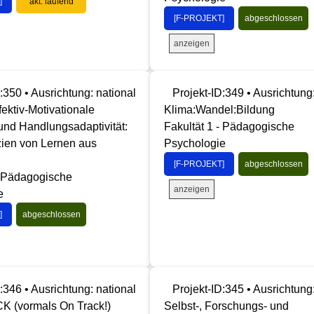
]
akt. laufend
[F-PROJEKT]
abgeschlossen
anzeigen
:350 • Ausrichtung: national
Projekt-ID:349 • Ausrichtung
ktiv-Motivationale
Klima:Wandel:Bildung
 und Handlungsadaptivität:
Fakultät 1 - Pädagogische
ien von Lernen aus
Psychologie
[F-PROJEKT]
abgeschlossen
- Pädagogische
anzeigen
e
]
abgeschlossen
:346 • Ausrichtung: national
Projekt-ID:345 • Ausrichtung
 (vormals On Track!)
Selbst-, Forschungs- und