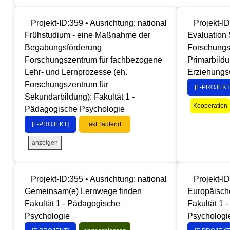
Projekt-ID:359 • Ausrichtung: national
Projekt-ID
Frühstudium - eine Maßnahme der
Evaluation 
Begabungsförderung
Forschungs
Forschungszentrum für fachbezogene
Primarbildu
Lehr- und Lernprozesse (eh.
Erziehungs
Forschungszentrum für
[F-PROJEKT
Sekundarbildung): Fakultät 1 -
Kooperation
Pädagogische Psychologie
[F-PROJEKT]
akt. laufend
anzeigen
Projekt-ID:355 • Ausrichtung: national
Projekt-ID
Gemeinsam(e) Lernwege finden
Europäische
Fakultät 1 - Pädagogische
Fakultät 1 
Psychologie
Psychologi