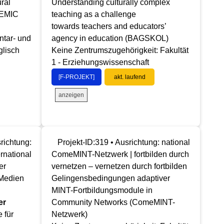
ural
Understanding culturally complex
(EMIC
teaching as a challenge
towards teachers and educators’
ntar- und
agency in education (BAGSKOL)
glisch
Keine Zentrumszugehörigkeit: Fakultät
1 - Erziehungswissenschaft
[F-PROJEKT]
akt. laufend
anzeigen
richtung:
Projekt-ID:319 • Ausrichtung: national
ernational
ComeMINT-Netzwerk | fortbilden durch
er
vernetzen – vernetzen durch fortbilden
 Medien
Gelingensbedingungen adaptiver
MINT-Fortbildungsmodule in
er
Community Networks (ComeMINT-
 für
Netzwerk)