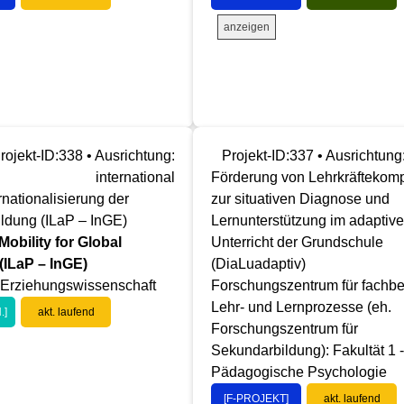
anzeigen
rojekt-ID:338 • Ausrichtung:
Projekt-ID:337 • Ausrichtung
international
Förderung von Lehrkräftekom
rnationalisierung der
zur situativen Diagnose und
ildung (ILaP – InGE)
Lernunterstützung im adaptiv
Mobility for Global
Unterricht der Grundschule
(ILaP – InGE)
(DiaLuadaptiv)
- Erziehungswissenschaft
Forschungszentrum für fachb
Lehr- und Lernprozesse (eh.
.]
akt. laufend
Forschungszentrum für
Sekundarbildung): Fakultät 1 -
Pädagogische Psychologie
[F-PROJEKT]
akt. laufend