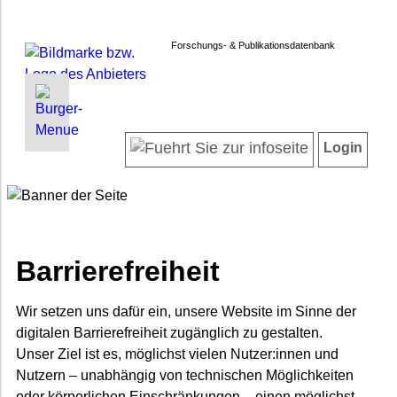
Forschungs- & Publikationsdatenbank
INFORMATIONEN | SUCHEN
LOGIN
Willkommen
Registrieren
Login
Projektübersicht
Login
Forschende
Suche in Projekten
Suche in Publikationen
FAQ
Barrierefreiheit
Impressum
Datenschutz
Wir setzen uns dafür ein, unsere Website im Sinne der
digitalen Barrierefreiheit zugänglich zu gestalten.
Barrierefreiheit
Unser Ziel ist es, möglichst vielen Nutzer:innen und
Nutzern – unabhängig von technischen Möglichkeiten
oder körperlichen Einschränkungen – einen möglichst