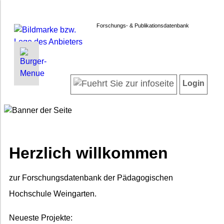
Forschungs- & Publikationsdatenbank
INFORMATIONEN | SUCHEN
LOGIN
Willkommen
Registrieren
Login
Projektübersicht
Login
Forschende
Suche in Projekten
Suche in Publikationen
FAQ
Herzlich willkommen
Impressum
Datenschutz
zur Forschungsdatenbank der Pädagogischen
Barrierefreiheit
Hochschule Weingarten.
Neueste Projekte: