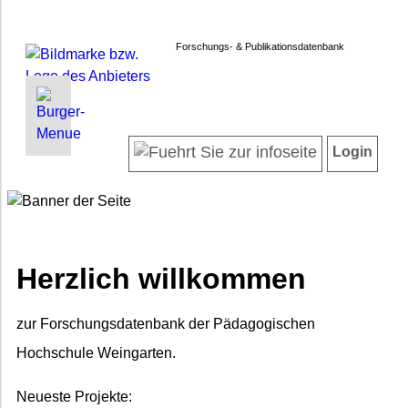
Forschungs- & Publikationsdatenbank
INFORMATIONEN | SUCHEN
LOGIN
Willkommen
Registrieren
Login
Projektübersicht
Login
Forschende
Suche in Projekten
Suche in Publikationen
FAQ
Herzlich willkommen
Impressum
Datenschutz
zur Forschungsdatenbank der Pädagogischen
Barrierefreiheit
Hochschule Weingarten.
Neueste Projekte: