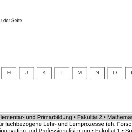
H
J
K
L
M
N
O