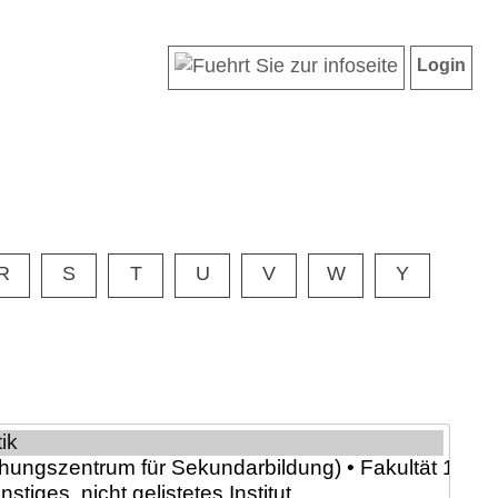
Login
R
S
T
U
V
W
Y