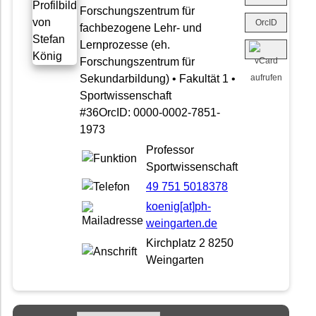
Forschungszentrum für
OrcID
fachbezogene Lehr- und
Lernprozesse (eh.
Forschungszentrum für
Sekundarbildung) • Fakultät 1 •
Sportwissenschaft
#36OrcID: 0000-0002-7851-
1973
Professor
Sportwissenschaft
49 751 5018378
koenig[at]ph-
weingarten.de
Kirchplatz 2 8250
Weingarten