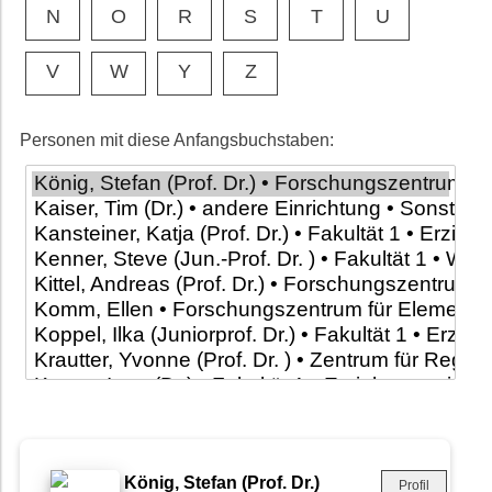
N
O
R
S
T
U
V
W
Y
Z
Personen mit diese Anfangsbuchstaben:
König, Stefan (Prof. Dr.)
Profil