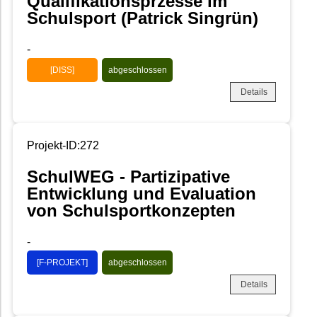
Qualifikationsprzesse im
Schulsport (Patrick Singrün)
-
[DISS]
abgeschlossen
Details
Projekt-ID:272
SchulWEG - Partizipative
Entwicklung und Evaluation
von Schulsportkonzepten
-
[F-PROJEKT]
abgeschlossen
Details