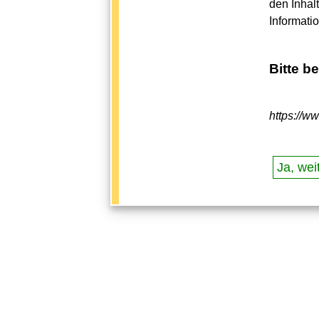
den Inhal
Informati
Bitte b
https://w
Ja, weit