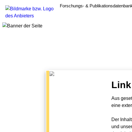
Forschungs- & Publikationsdatenban
Link
Aus geset
eine exte
Der Inhal
und unser