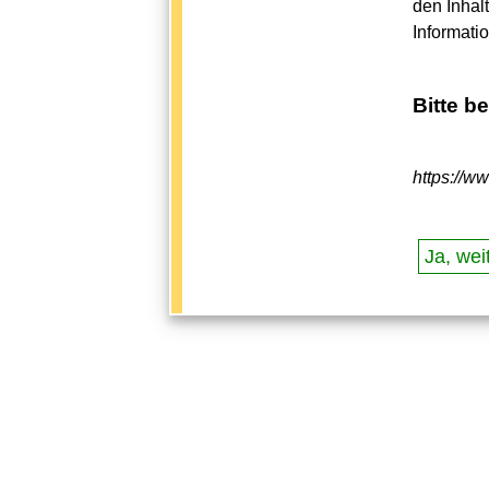
den Inhal
Informati
Bitte b
https://w
Ja, weit