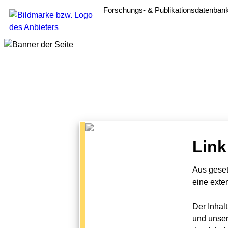
Forschungs- & Publikationsdatenban
Link
Aus geset
eine exte
Der Inhal
und unser